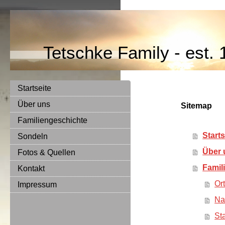
Tetschke Family - est.
Startseite
Über uns
Sitemap
Familiengeschichte
Starts
Sondeln
Über 
Fotos & Quellen
Famil
Kontakt
Ort
Impressum
Na
St