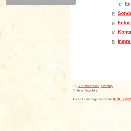
Ei
Sond
Fotos
Konta
Impr
Druckversion
|
Sitemap
© Jens Tetschke
Diese Homepage wurde mit
IONOS MyW