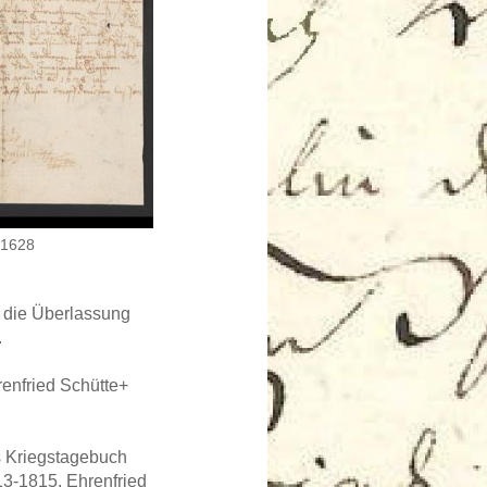
1628
r die Überlassung
.
renfried Schütte+
s Kriegstagebuch
3-1815, Ehrenfried