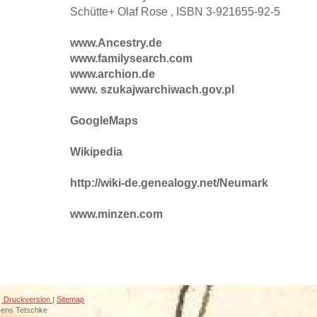
Schütte+ Olaf Rose , ISBN 3-921655-92-5
www.Ancestry.de
www.familysearch.com
www.archion.de
www. szukajwarchiwach.gov.pl
GoogleMaps
Wikipedia
http://wiki-de.genealogy.net/Neumark
www.minzen.com
Druckversion
|
Sitemap
Jens Tetschke